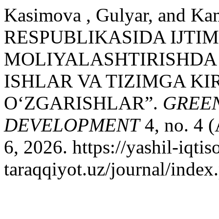
Kasimova , Gulyar, and 
RESPUBLIKASIDA IJTIM
MOLIYALASHTIRISHDA
ISHLAR VA TIZIMGA K
O‘ZGARISHLAR”.
GREE
DEVELOPMENT
4, no. 4 
6, 2026. https://yashil-iqtis
taraqqiyot.uz/journal/inde