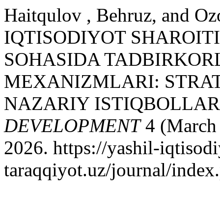
Haitqulov , Behruz, and 
IQTISODIYOT SHAROIT
SOHASIDA TADBIRKORL
MEXANIZMLARI: STRATE
NAZARIY ISTIQBOLLAR
DEVELOPMENT
4 (March 
2026. https://yashil-iqtisodi
taraqqiyot.uz/journal/inde