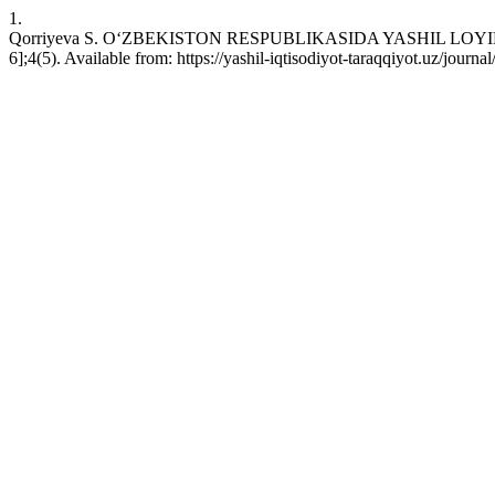
1.
Qorriyeva S. OʻZBEKISTON RESPUBLIKASIDA YASHIL LOYIH
6];4(5). Available from: https://yashil-iqtisodiyot-taraqqiyot.uz/jour