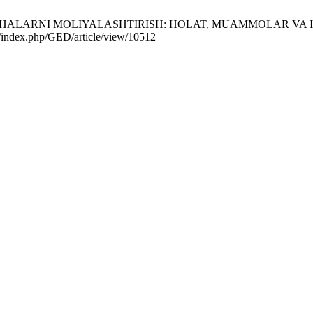
ALARNI MOLIYALASHTIRISH: HOLAT, MUAMMOLAR VA ISTIQBOL
nal/index.php/GED/article/view/10512