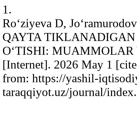
1.
Ro‘ziyeva D, Jo‘ramurod
QAYTA TIKLANADIGAN
O‘TISHI: MUAMMOLAR 
[Internet]. 2026 May 1 [cit
from: https://yashil-iqtisodi
taraqqiyot.uz/journal/inde