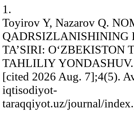
1.
Toyirov Y, Nazarov Q.
QADRSIZLANISHINING 
TA’SIRI: O‘ZBEKISTON 
TAHLILIY YONDASHUV. GE
[cited 2026 Aug. 7];4(5). Av
iqtisodiyot-
taraqqiyot.uz/journal/inde