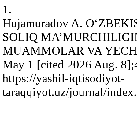
1.
Hujamuradov A. O‘ZBE
SOLIQ MA’MURCHILIGI
MUAMMOLAR VA YECHIML
May 1 [cited 2026 Aug. 8];4
https://yashil-iqtisodiyot-
taraqqiyot.uz/journal/inde