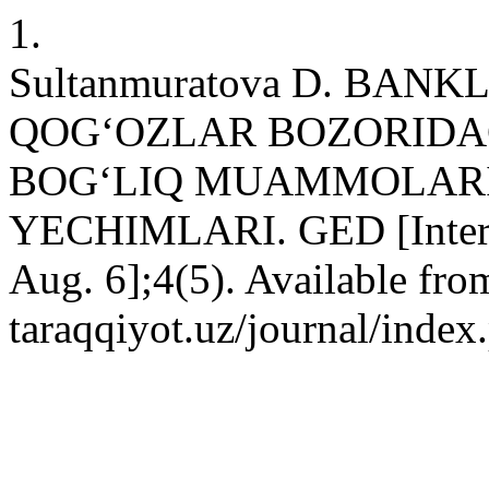
1.
Sultanmuratova D. BA
QOG‘OZLAR BOZORIDAG
BOG‘LIQ MUAMMOLARI
YECHIMLARI. GED [Interne
Aug. 6];4(5). Available from
taraqqiyot.uz/journal/inde