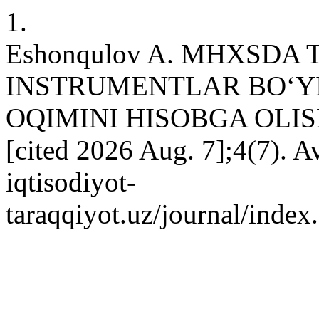
1.
Eshonqulov A. MHXSDA
INSTRUMENTLAR BO‘Y
OQIMINI HISOBGA OLISH. 
[cited 2026 Aug. 7];4(7). Av
iqtisodiyot-
taraqqiyot.uz/journal/inde