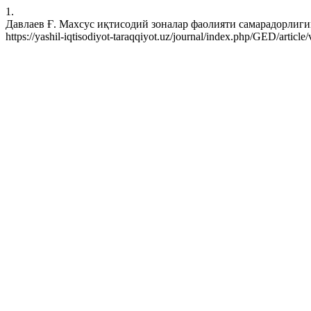
1.
Давлаев Ғ. Махсус иқтисодий зоналар фаолияти самарадорлигини 
https://yashil-iqtisodiyot-taraqqiyot.uz/journal/index.php/GED/articl