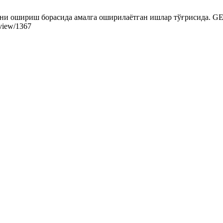
ошириш борасида амалга оширилаётган ишлар тўғрисида. GED [Inte
e/view/1367