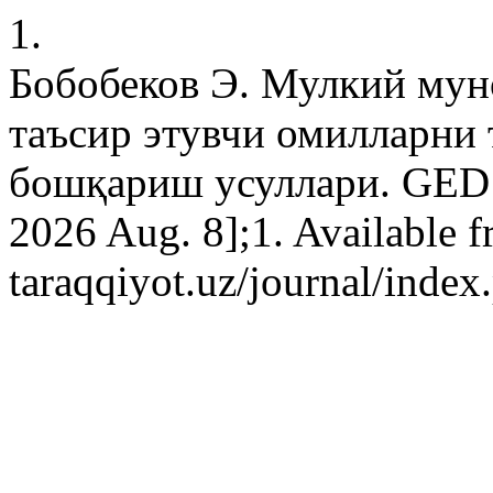
1.
Бобобеков Э. Мулкий мун
таъсир этувчи омилларни 
бошқариш усуллари. GED [I
2026 Aug. 8];1. Available fr
taraqqiyot.uz/journal/inde