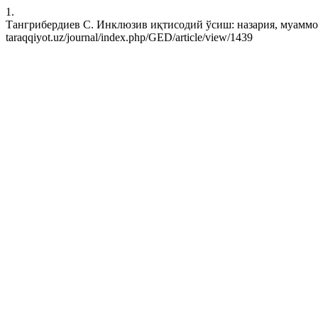
1.
Тангрибердиев С. Инклюзив иқтисодий ўсиш: назария, муаммо ва ула
taraqqiyot.uz/journal/index.php/GED/article/view/1439