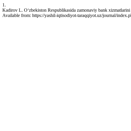
1.
Kadirov L. O‘zbekiston Respublikasida zamonaviy bank xizmatlarini riv
Available from: https://yashil-iqtisodiyot-taraqqiyot.uz/journal/inde