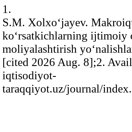
1.
S.M. Xolxo‘jayev. Makroiqt
ko‘rsatkichlarning ijtimoiy 
moliyalashtirish yo‘nalishla
[cited 2026 Aug. 8];2. Avail
iqtisodiyot-
taraqqiyot.uz/journal/inde