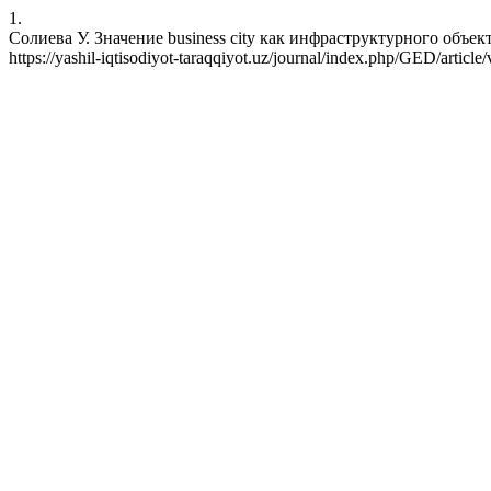
1.
Солиева У. Значение business city как инфраструктурного объекта. 
https://yashil-iqtisodiyot-taraqqiyot.uz/journal/index.php/GED/articl