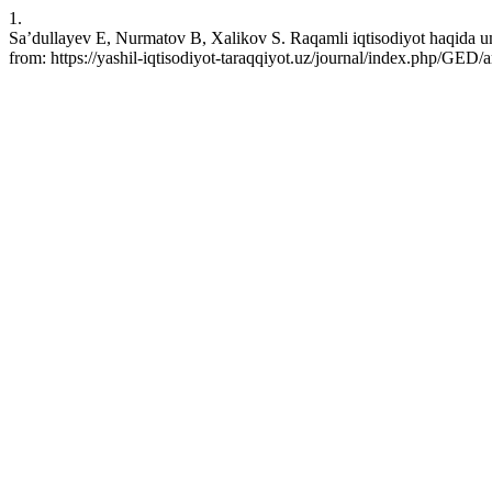
1.
Sa’dullayev E, Nurmatov B, Xalikov S. Raqamli iqtisodiyot haqida u
from: https://yashil-iqtisodiyot-taraqqiyot.uz/journal/index.php/GED/