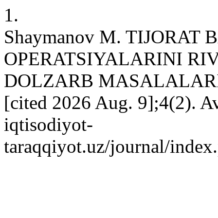
1.
Shaymanov M. TIJORAT
OPERATSIYALARINI RI
DOLZARB MASALALARI. GE
[cited 2026 Aug. 9];4(2). Av
iqtisodiyot-
taraqqiyot.uz/journal/inde