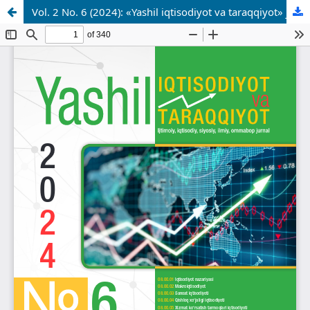
Vol. 2 No. 6 (2024): «Yashil iqtisodiyot va taraqqiyot» jurnali