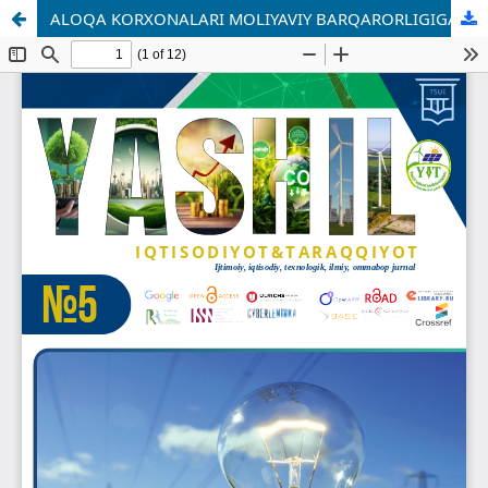
ALOQA KORXONALARI MOLIYAVIY BARQARORLIGIGA TA’SIR ETUVCHI OMILLARNING EKONOMETRIK TAHLILI VA PROGNOZLARI