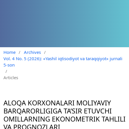
Home
/
Archives
/
Vol. 4 No. 5 (2026): «Yashil iqtisodiyot va taraqqiyot» jurnali
5-son
/
Articles
ALOQA KORXONALARI MOLIYAVIY
BARQARORLIGIGA TA’SIR ETUVCHI
OMILLARNING EKONOMETRIK TAHLILI
VA PROGNOZLARI