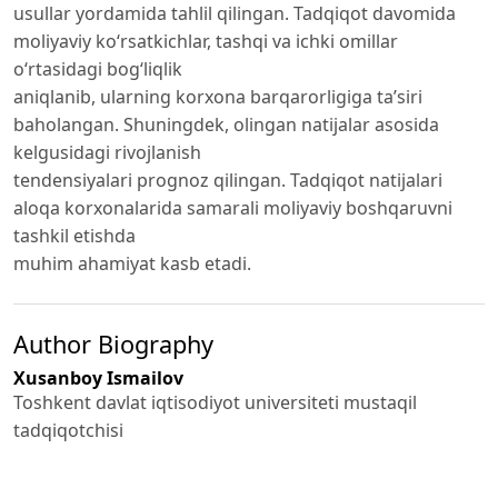
usullar yordamida tahlil qilingan. Tadqiqot davomida
moliyaviy ko‘rsatkichlar, tashqi va ichki omillar
o‘rtasidagi bog‘liqlik
aniqlanib, ularning korxona barqarorligiga ta’siri
baholangan. Shuningdek, olingan natijalar asosida
kelgusidagi rivojlanish
tendensiyalari prognoz qilingan. Tadqiqot natijalari
aloqa korxonalarida samarali moliyaviy boshqaruvni
tashkil etishda
muhim ahamiyat kasb etadi.
Author Biography
Xusanboy Ismailov
Toshkent davlat iqtisodiyot universiteti mustaqil
tadqiqotchisi