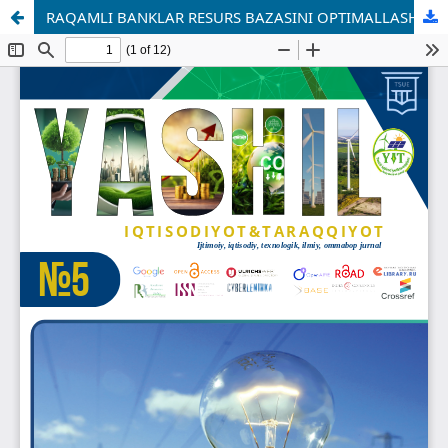
RAQAMLI BANKLAR RESURS BAZASINI OPTIMALLASHTIRISH IMKONIYATLARI