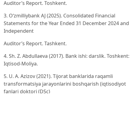
Auditor’s Report. Toshkent.
3. O‘zmilliybank AJ (2025). Consolidated Financial
Statements for the Year Ended 31 December 2024 and
Independent
Auditor’s Report. Tashkent.
4. Sh. Z. Abdullaeva (2017). Bank ishi: darslik. Toshkent:
Iqtisod-Moliya.
5. U. A. Azizov (2021). Tijorat banklarida raqamli
transformatsiya jarayonlarini boshqarish (iqtisodiyot
fanlari doktori (DSc)
dissertatsiyasi avtoreferati). Toshkent: BMA.
6. Brett King (2019). Bank 4.0: Banking Everywhere,
Never at a Bank. London: John Wiley & Sons.
7. Jonathan Scholnick, & Timothy Sullivan (2022). Digital