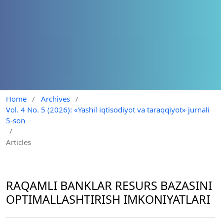
Home
/
Archives
/
Vol. 4 No. 5 (2026): «Yashil iqtisodiyot va taraqqiyot» jurnali
5-son
/
Articles
RAQAMLI BANKLAR RESURS BAZASINI
OPTIMALLASHTIRISH IMKONIYATLARI