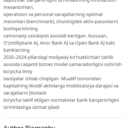
mexanizmlari,
operatsion va personal xarajatlarning optimal
mezonlari (benchmark), shuningdek aktiv-passivlarni
boshqarishning
zamonaviy uslubiyoti asoslab berilgan. Xususan,
O‘zmilliybank AJ, Anor Bank AJ va Open Bank AJ kabi
banklarning
2020–2024-yillardagi moliyaviy ko‘rsatkichlari tahlili
asosida raqamli biznes model samaradorligini oshirish
bo‘yicha ilmiy
tavsiyalar ishlab chiqilgan. Muallif tomonidan
kapitalning likvidli aktivlarga mobilizatsiya darajasi va
xarajatlarni jilovlash
bo‘yicha taklif etilgan normativlar bank barqarorligini
ta’minlashga xizmat qiladi
Author Biography