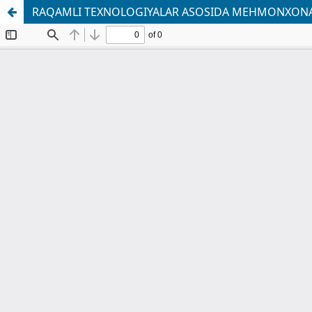
RAQAMLI TEXNOLOGIYALAR ASOSIDA MEHMONXONA X