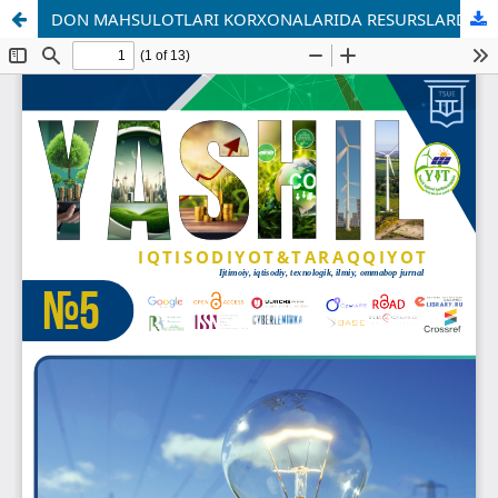
DON MAHSULOTLARI KORXONALARIDA RESURSLARDAN FOYDALANISHNING IQTISODIY AHAMIYATI