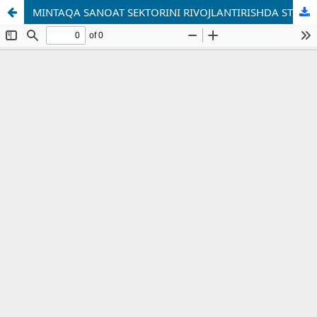
MINTAQA SANOAT SEKTORINI RIVOJLANTIRISHDA STRATEGIK BOSHQARUV USULLARIDAN FOYDALANISH (XORAZM VILOYATI MISOLIDA)