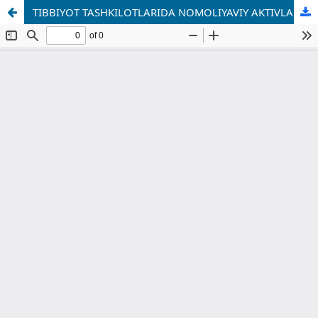
TIBBIYOT TASHKILOTLARIDA NOMOLIYAVIY AKTIVLAR HISOBI AMALIYOTINI TAKOMILLASHTIRISH YO‘NALISHLARI