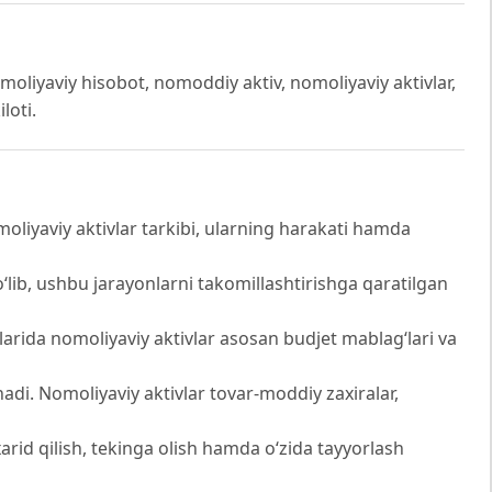
moliyaviy hisobot, nomoddiy aktiv, nomoliyaviy aktivlar,
loti.
oliyaviy aktivlar tarkibi, ularning harakati hamda
bo‘lib, ushbu jarayonlarni takomillashtirishga qaratilgan
otlarida nomoliyaviy aktivlar asosan budjet mablag‘lari va
adi. Nomoliyaviy aktivlar tovar-moddiy zaxiralar,
xarid qilish, tekinga olish hamda o‘zida tayyorlash