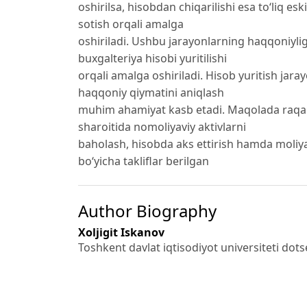
oshirilsa, hisobdan chiqarilishi esa to‘liq esk
sotish orqali amalga
oshiriladi. Ushbu jarayonlarning haqqoniylig
buxgalteriya hisobi yuritilishi
orqali amalga oshiriladi. Hisob yuritish jar
haqqoniy qiymatini aniqlash
muhim ahamiyat kasb etadi. Maqolada raqamli
sharoitida nomoliyaviy aktivlarni
baholash, hisobda aks ettirish hamda moliyav
bo‘yicha takliflar berilgan
Author Biography
Xoljigit Iskanov
Toshkent davlat iqtisodiyot universiteti dots