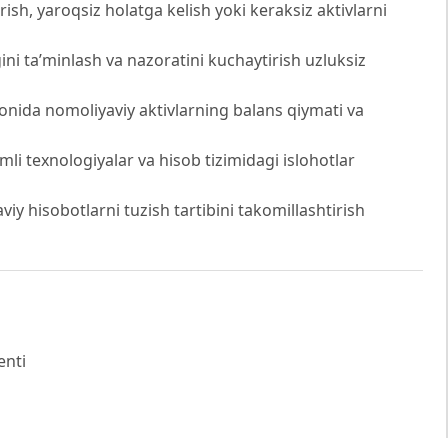
irish, yaroqsiz holatga kelish yoki keraksiz aktivlarni
ini ta’minlash va nazoratini kuchaytirish uzluksiz
ayonida nomoliyaviy aktivlarning balans qiymati va
 texnologiyalar va hisob tizimidagi islohotlar
iy hisobotlarni tuzish tartibini takomillashtirish
enti