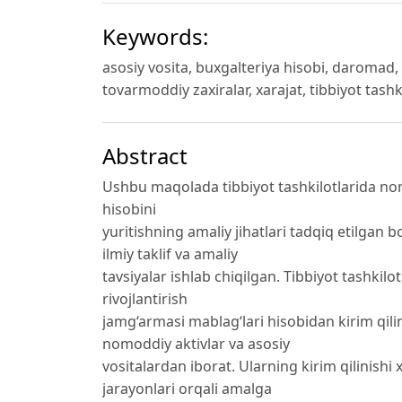
Keywords:
asosiy vosita, buxgalteriya hisobi, daromad, 
tovarmoddiy zaxiralar, xarajat, tibbiyot tashki
Abstract
Ushbu maqolada tibbiyot tashkilotlarida nom
hisobini
yuritishning amaliy jihatlari tadqiq etilgan 
ilmiy taklif va amaliy
tavsiyalar ishlab chiqilgan. Tibbiyot tashkil
rivojlantirish
jamg‘armasi mablag‘lari hisobidan kirim qilin
nomoddiy aktivlar va asosiy
vositalardan iborat. Ularning kirim qilinishi 
jarayonlari orqali amalga