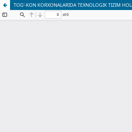
TOG‘-KON KORXONALARIDA TEXNOLOGIK TIZIM HOLA