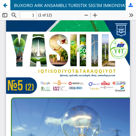
BUXORO ARK ANSAMBLI TURISTIK SIG‘IM IMKONIYATLARINI BAHOLASH