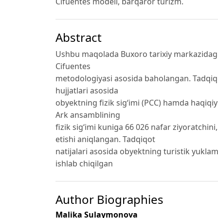
Cifuentes modeli, barqaror turizm.
Abstract
Ushbu maqolada Buxoro tarixiy markazidagi A
Cifuentes
metodologiyasi asosida baholangan. Tadqiqo
hujjatlari asosida
obyektning fizik sig‘imi (PCC) hamda haqiqiy s
Ark ansamblining
fizik sig‘imi kuniga 66 026 nafar ziyoratchini
etishi aniqlangan. Tadqiqot
natijalari asosida obyektning turistik yukla
ishlab chiqilgan
Author Biographies
Malika Sulaymonova