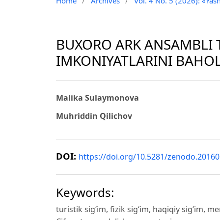
Home
/
Archives
/
Vol. 4 No. 5 (2026): «Yash
BUXORO ARK ANSAMBLI T
IMKONIYATLARINI BAHO
Malika Sulaymonova
Muhriddin Qilichov
DOI:
https://doi.org/10.5281/zenodo.2016
Keywords:
turistik sig‘im, fizik sig‘im, haqiqiy sig‘im