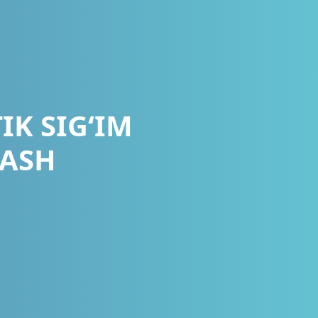
K SIG‘IM
LASH