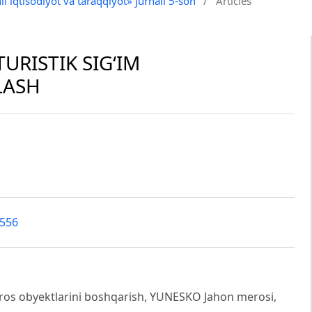
il iqtisodiyot va taraqqiyot» jurnali 5-son
/
Articles
URISTIK SIG‘IM
LASH
0556
, meros obyektlarini boshqarish, YUNESKO Jahon merosi,