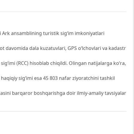
rk ansamblining turistik sig‘im imkoniyatlari
t davomida dala kuzatuvlari, GPS o‘lchovlari va kadastr
ig‘imi (RCC) hisoblab chiqildi. Olingan natijalarga ko‘ra,
, haqiqiy sig‘imi esa 45 803 nafar ziyoratchini tashkil
masini barqaror boshqarishga doir ilmiy-amaliy tavsiyalar