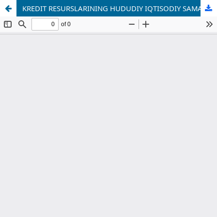
KREDIT RESURSLARINING HUDUDIY IQTISODIY SAMARADORLIGINI OSHIRISHDA MOLIYAVIY SAVODXONLIKNING INSTITUTSIONAL ROLI