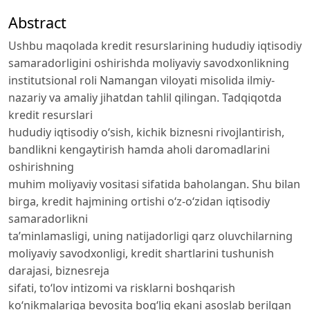
Abstract
Ushbu maqolada kredit resurslarining hududiy iqtisodiy
samaradorligini oshirishda moliyaviy savodxonlikning
institutsional roli Namangan viloyati misolida ilmiy-
nazariy va amaliy jihatdan tahlil qilingan. Tadqiqotda
kredit resurslari
hududiy iqtisodiy o‘sish, kichik biznesni rivojlantirish,
bandlikni kengaytirish hamda aholi daromadlarini
oshirishning
muhim moliyaviy vositasi sifatida baholangan. Shu bilan
birga, kredit hajmining ortishi o‘z-o‘zidan iqtisodiy
samaradorlikni
ta’minlamasligi, uning natijadorligi qarz oluvchilarning
moliyaviy savodxonligi, kredit shartlarini tushunish
darajasi, biznesreja
sifati, to‘lov intizomi va risklarni boshqarish
ko‘nikmalariga bevosita bog‘liq ekani asoslab berilgan