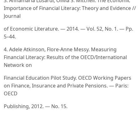
3. Annamaria Lusardi, Olivia S. Mitchell. The Economic
Importance of Financial Literacy: Theory and Evidence //
Journal
of Economic Literature. — 2014. — Vol. 52, No. 1. — Pp.
5–44.
4. Adele Atkinson, Flore-Anne Messy. Measuring
Financial Literacy: Results of the OECD/International
Network on
Financial Education Pilot Study. OECD Working Papers
on Finance, Insurance and Private Pensions. — Paris:
OECD
Publishing, 2012. — No. 15.
5. Sandra J. Huston. Measuring Financial Literacy //
Journal of Consumer Affairs. — 2010. — Vol. 44, No. 2. —
Pp.