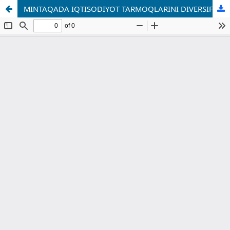
MINTAQADA IQTISODIYOT TARMOQLARINI DIVERSIFIKATSIYALASH USULLARI