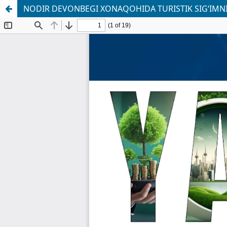
NODIR DEVONBEGI XONAQOHIDA TURISTIK SIG‘IMNI B