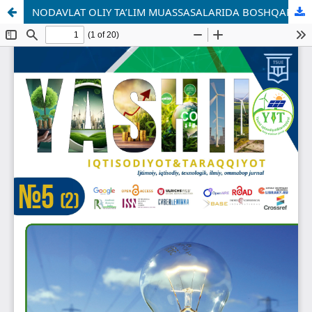
NODAVLAT OLIY TA’LIM MUASSASALARIDA BOSHQARUV HISOBI TIZIMINI BARQAROR RIVOJLANISH VA RAQOBATBARDOSHLIKNI TA’MINLASH MEXANIZMI SIFATIDA TRANSFORMATSIYA QILISH