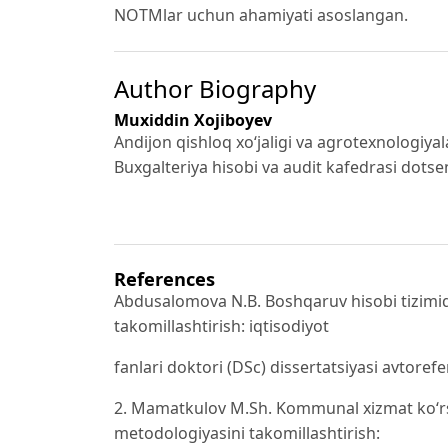
NOTMlar uchun ahamiyati asoslangan.
Author Biography
Muxiddin Xojiboyev
Andijon qishloq xo‘jaligi va agrotexnologiyala
Buxgalteriya hisobi va audit kafedrasi dotsenti
References
Abdusalomova N.B. Boshqaruv hisobi tizimida
takomillashtirish: iqtisodiyot
fanlari doktori (DSc) dissertatsiyasi avtorefe
2. Mamatkulov M.Sh. Kommunal xizmat ko‘rsa
metodologiyasini takomillashtirish: