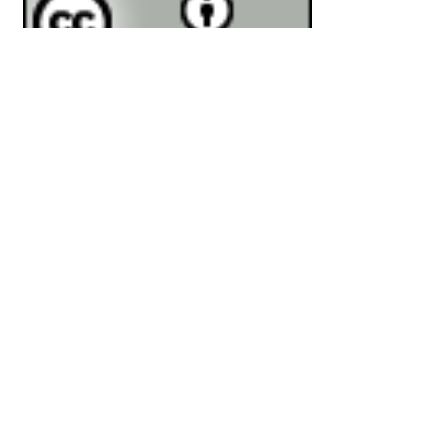
This work is licensed under a
Creative
Commons Attribution 4.0 International
License
.