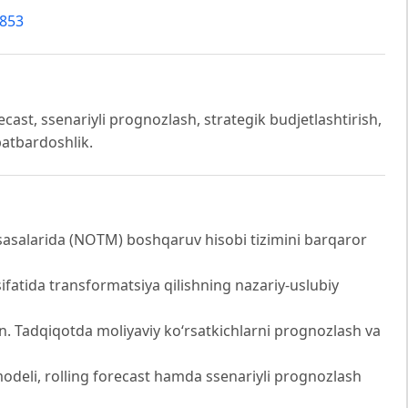
5853
cast, ssenariyli prognozlash, strategik budjetlashtirish,
batbardoshlik.
asalarida (NOTM) boshqaruv hisobi tizimini barqaror
fatida transformatsiya qilishning nazariy-uslubiy
n. Tadqiqotda moliyaviy ko‘rsatkichlarni prognozlash va
modeli, rolling forecast hamda ssenariyli prognozlash