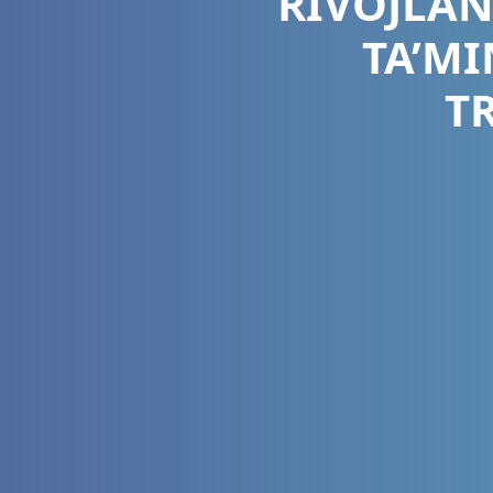
RIVOJLA
TA’MI
T