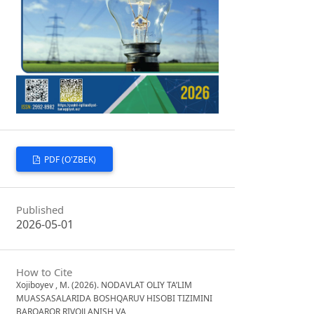
PDF (O'ZBEK)
Published
2026-05-01
How to Cite
Xojiboyev , M. (2026). NODAVLAT OLIY TA’LIM
MUASSASALARIDA BOSHQARUV HISOBI TIZIMINI
BARQAROR RIVOJLANISH VA