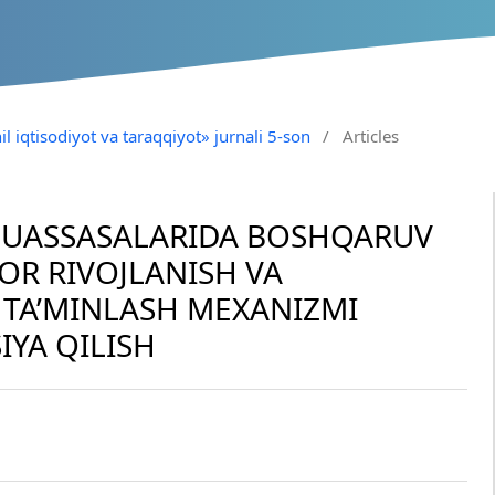
il iqtisodiyot va taraqqiyot» jurnali 5-son
/
Articles
 MUASSASALARIDA BOSHQARUV
OR RIVOJLANISH VA
TA’MINLASH MEXANIZMI
IYA QILISH