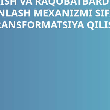
NISH VA RAQOBATBARD
NLASH MEXANIZMI SI
RANSFORMATSIYA QILI