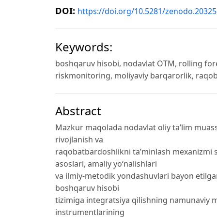
DOI:
https://doi.org/10.5281/zenodo.2032
Keywords:
boshqaruv hisobi, nodavlat OTM, rolling fore
riskmonitoring, moliyaviy barqarorlik, raqo
Abstract
Mazkur maqolada nodavlat oliy ta’lim muass
rivojlanish va
raqobatbardoshlikni ta’minlash mexanizmi si
asoslari, amaliy yo‘nalishlari
va ilmiy-metodik yondashuvlari bayon etilga
boshqaruv hisobi
tizimiga integratsiya qilishning namunaviy 
instrumentlarining