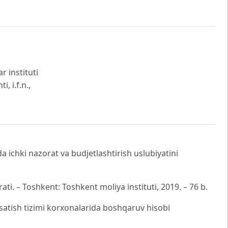
r instituti
, i.f.n.,
 ichki nazorat va budjetlashtirish uslubiyatini
rati. – Toshkent: Toshkent moliya instituti, 2019. – 76 b.
tish tizimi korxonalarida boshqaruv hisobi