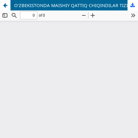
OʻZBEKISTONDA MAISHIY QATTIQ CHIQINDILAR TIZIMINING HAYOTIY SIKL BAHOLASHI