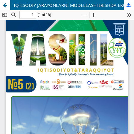
IQTISODIY JARAYONLARNI MODELLASHTIRISHDA EKONOMETRIK USULLARNING O‘ZIGA XOS JIHATLARI