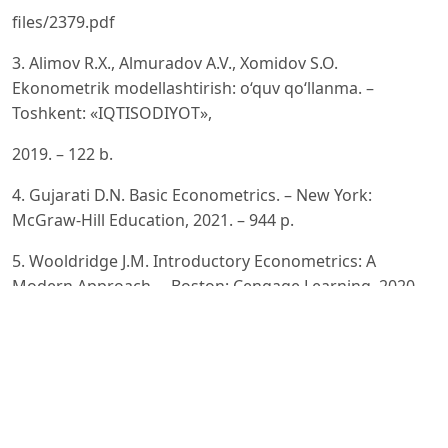
files/2379.pdf
3. Alimov R.X., Almuradov A.V., Xomidov S.O.
Ekonometrik modellashtirish: o‘quv qo‘llanma. –
Toshkent: «IQTISODIYOT»,
2019. – 122 b.
4. Gujarati D.N. Basic Econometrics. – New York:
McGraw-Hill Education, 2021. – 944 p.
5. Wooldridge J.M. Introductory Econometrics: A
Modern Approach. – Boston: Cengage Learning, 2020. –
912 p.
6. Greene W.H. Econometric Analysis. – New York:
Pearson Education, 2018. – 1240 p.
7. Stock J.H., Watson M.W. Introduction to
Econometrics. – Boston: Pearson, 2022. – 800 p.