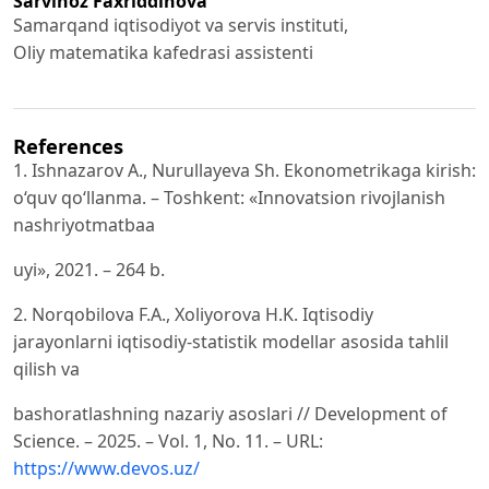
Sarvinoz Faxriddinova
Samarqand iqtisodiyot va servis instituti,
Oliy matematika kafedrasi assistenti
References
1. Ishnazarov A., Nurullayeva Sh. Ekonometrikaga kirish:
o‘quv qo‘llanma. – Toshkent: «Innovatsion rivojlanish
nashriyotmatbaa
uyi», 2021. – 264 b.
2. Norqobilova F.A., Xoliyorova H.K. Iqtisodiy
jarayonlarni iqtisodiy-statistik modellar asosida tahlil
qilish va
bashoratlashning nazariy asoslari // Development of
Science. – 2025. – Vol. 1, No. 11. – URL:
https://www.devos.uz/