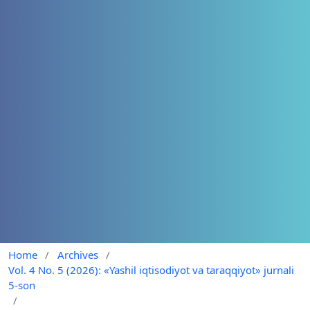
Home
/
Archives
/
Vol. 4 No. 5 (2026): «Yashil iqtisodiyot va taraqqiyot» jurnali
5-son
/