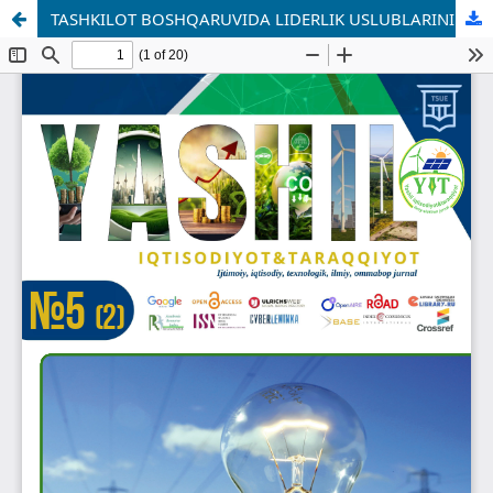
TASHKILOT BOSHQARUVIDA LIDERLIK USLUBLARINING MOHIYATI VA ULARNING TASHKILOT SAMARADORLIGIGA TA’SIRI