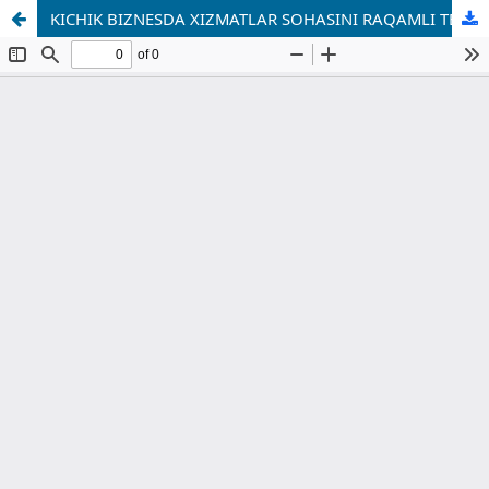
KICHIK BIZNESDA XIZMATLAR SOHASINI RAQAMLI TEXNOLOGIYALAR ASOSIDA RIVOJLANTIRISHNING AHAMIYATI