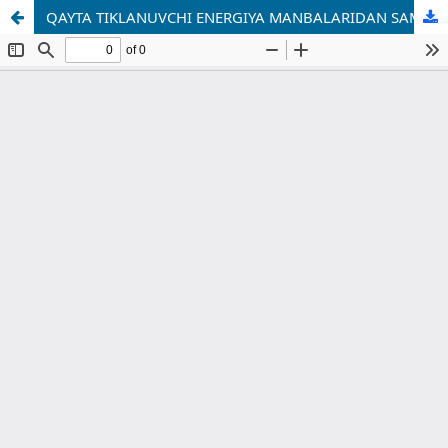
QAYTA TIKLANUVCHI ENERGIYA MANBALARIDAN SAMARALI FOYDALANISH VA ENERGIYA SAQLASH TIZIMLARINI RIVOJLANTIRISH ISTIQBOLLARI