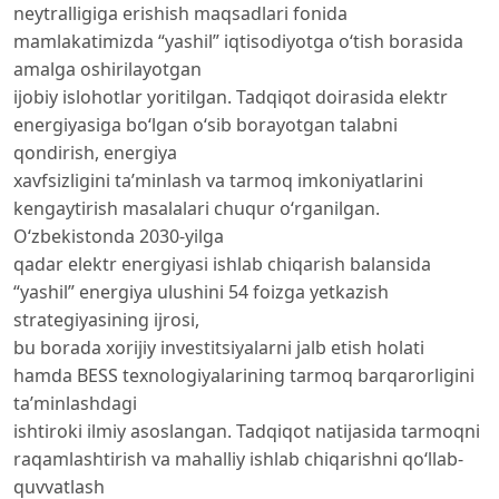
neytralligiga erishish maqsadlari fonida
mamlakatimizda “yashil” iqtisodiyotga o‘tish borasida
amalga oshirilayotgan
ijobiy islohotlar yoritilgan. Tadqiqot doirasida elektr
energiyasiga bo‘lgan o‘sib borayotgan talabni
qondirish, energiya
xavfsizligini ta’minlash va tarmoq imkoniyatlarini
kengaytirish masalalari chuqur o‘rganilgan.
O‘zbekistonda 2030-yilga
qadar elektr energiyasi ishlab chiqarish balansida
“yashil” energiya ulushini 54 foizga yetkazish
strategiyasining ijrosi,
bu borada xorijiy investitsiyalarni jalb etish holati
hamda BESS texnologiyalarining tarmoq barqarorligini
ta’minlashdagi
ishtiroki ilmiy asoslangan. Tadqiqot natijasida tarmoqni
raqamlashtirish va mahalliy ishlab chiqarishni qo‘llab-
quvvatlash