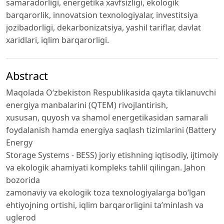
samaradorligi, energetika xavfsizligi, ekologik
barqarorlik, innovatsion texnologiyalar, investitsiya
jozibadorligi, dekarbonizatsiya, yashil tariflar, davlat
xaridlari, iqlim barqarorligi.
Abstract
Maqolada O‘zbekiston Respublikasida qayta tiklanuvchi
energiya manbalarini (QTEM) rivojlantirish,
xususan, quyosh va shamol energetikasidan samarali
foydalanish hamda energiya saqlash tizimlarini (Battery
Energy
Storage Systems - BESS) joriy etishning iqtisodiy, ijtimoiy
va ekologik ahamiyati kompleks tahlil qilingan. Jahon
bozorida
zamonaviy va ekologik toza texnologiyalarga bo‘lgan
ehtiyojning ortishi, iqlim barqarorligini ta’minlash va
uglerod