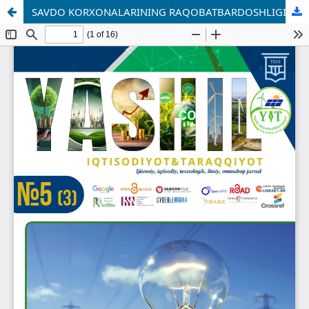
SAVDO KORXONALARINING RAQOBATBARDOSHLIGINI OSHIRISHDA MA’LUMOTLAR TAHLILI VA MAQSADLI MARKETINGDAN FOYDALANISH YO‘NALISHLARI