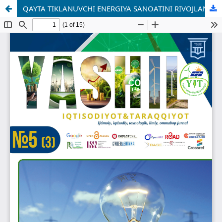
QAYTA TIKLANUVCHI ENERGIYA SANOATINI RIVOJLANTIRISHNING IQTISODIY MEXANIZMLARI VA SAMARADORLIKNI OSHIRISH YO‘NALISHLARI