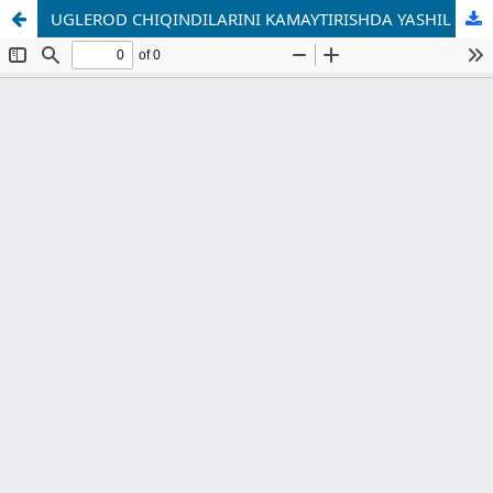
UGLEROD CHIQINDILARINI KAMAYTIRISHDA YASHIL INVESTITSIYALAR AHAMIYATINING NAZARIY ASOSLARI