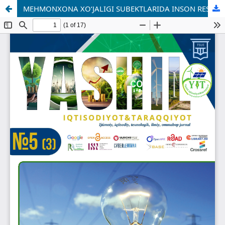
MEHMONXONA XO‘JALIGI SUBEKTLARIDA INSON RESURSLARINI BOSHQARISHNING NAZARIY-USLUBIY ASOSLARI