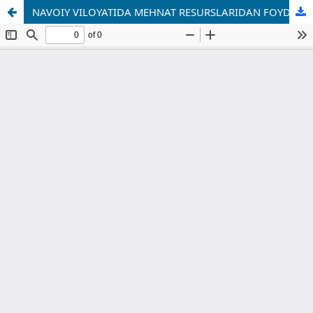
NAVOIY VILOYATIDA MEHNAT RESURSLARIDAN FOYDALANISH HOLATINING IQTISODIY TAHLILI