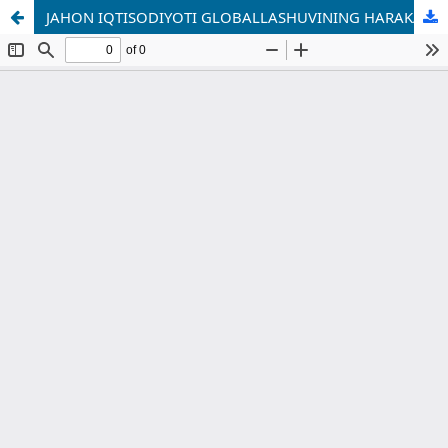
JAHON IQTISODIYOTI GLOBALLASHUVINING HARAKATLANTIRUVCHI OMILLARI, BELGILARI VA SHAKLLARI