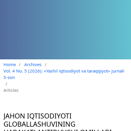
Home
/
Archives
/
Vol. 4 No. 5 (2026): «Yashil iqtisodiyot va taraqqiyot» jurnali
5-son
/
Articles
JAHON IQTISODIYOTI
GLOBALLASHUVINING