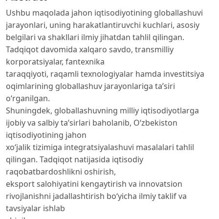
Ushbu maqolada jahon iqtisodiyotining globallashuvi
jarayonlari, uning harakatlantiruvchi kuchlari, asosiy
belgilari va shakllari ilmiy jihatdan tahlil qilingan.
Tadqiqot davomida xalqaro savdo, transmilliy
korporatsiyalar, fantexnika
taraqqiyoti, raqamli texnologiyalar hamda investitsiya
oqimlarining globallashuv jarayonlariga ta’siri
o‘rganilgan.
Shuningdek, globallashuvning milliy iqtisodiyotlarga
ijobiy va salbiy ta’sirlari baholanib, O‘zbekiston
iqtisodiyotining jahon
xo‘jalik tizimiga integratsiyalashuvi masalalari tahlil
qilingan. Tadqiqot natijasida iqtisodiy
raqobatbardoshlikni oshirish,
eksport salohiyatini kengaytirish va innovatsion
rivojlanishni jadallashtirish bo‘yicha ilmiy taklif va
tavsiyalar ishlab