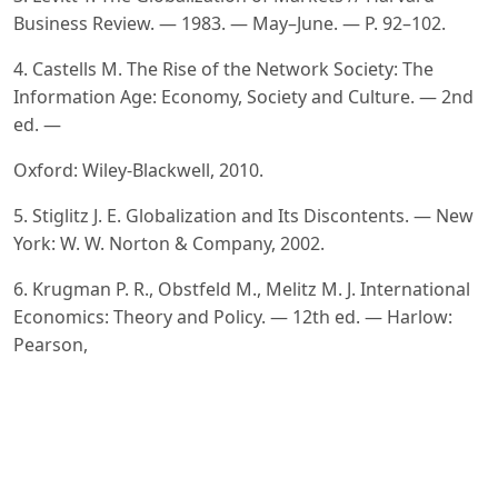
Business Review. — 1983. — May–June. — P. 92–102.
4. Castells M. The Rise of the Network Society: The
Information Age: Economy, Society and Culture. — 2nd
ed. —
Oxford: Wiley-Blackwell, 2010.
5. Stiglitz J. E. Globalization and Its Discontents. — New
York: W. W. Norton & Company, 2002.
6. Krugman P. R., Obstfeld M., Melitz M. J. International
Economics: Theory and Policy. — 12th ed. — Harlow:
Pearson,
2022.
7. Porter M. E. The Competitive Advantage of Nations //
Harvard Business Review. — 1990. — Vol. 68, № 2. — P.
73–93.