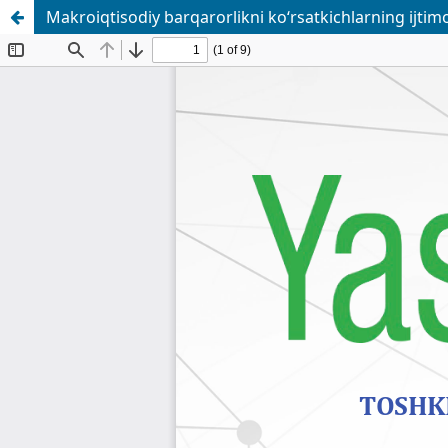
Makroiqtisodiy barqarorlikni ko‘rsatkichlarning ijtimoiy