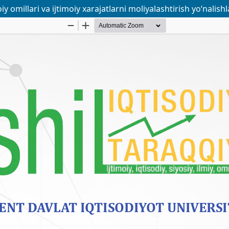
 omillari va ijtimoiy xarajatlarni moliyalashtirish yo‘nalishl