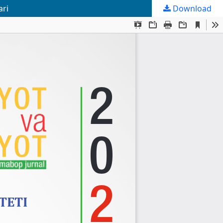
ari
Download